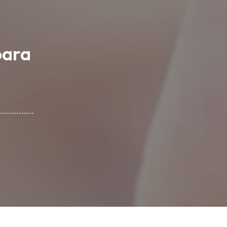
s
para