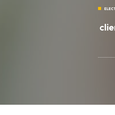
ELEC
cli