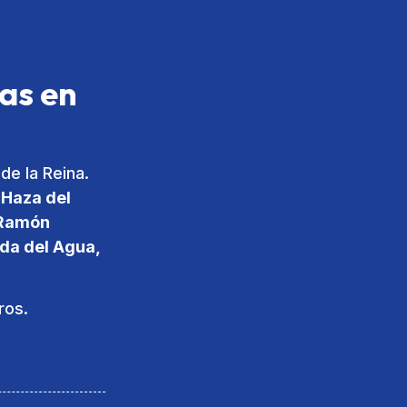
ras en
de la Reina.
e Haza del
n Ramón
da del Agua,
ros.