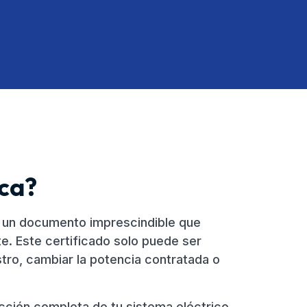
ica?
es un documento imprescindible que
te. Este certificado solo puede ser
istro, cambiar la potencia contratada o
cción completa de tu sistema eléctrico