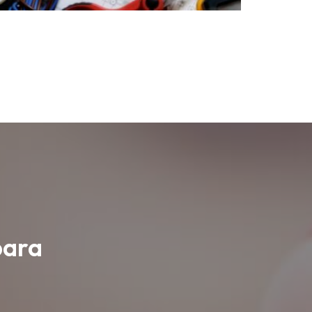
s
para