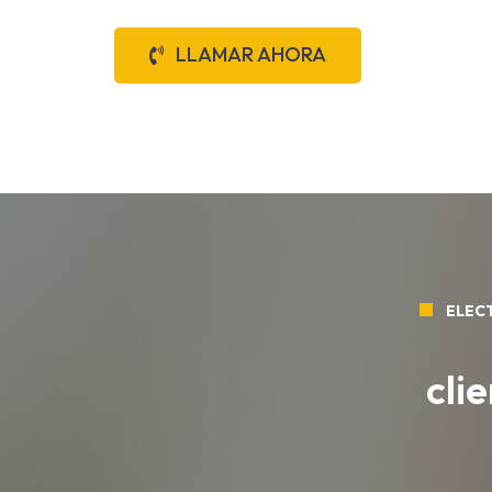
LLAMAR AHORA
ELECT
cli