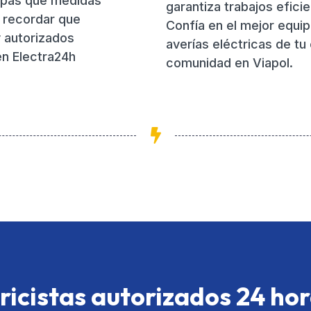
epas qué medidas
garantiza trabajos eficie
e recordar que
Confía en el mejor equip
y autorizados
averías eléctricas de tu
en Electra24h
comunidad en Viapol.
ricistas autorizados 24 ho